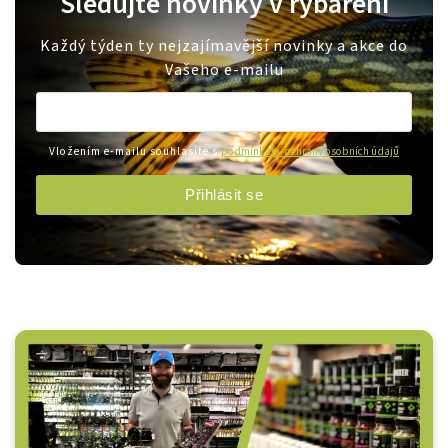
Sledujte novinky v rybaření
Každý týden ty nejzajímavější novinky a akce do
Vašeho e-mailu
Vložením e-mailu souhlasíte s
podmínkami ochrany osobních údajů
Přihlásit se