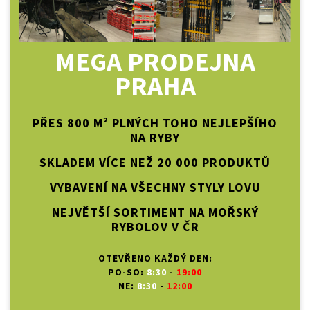
MEGA PRODEJNA
PRAHA
PŘES 800 M² PLNÝCH TOHO NEJLEPŠÍHO
NA RYBY
SKLADEM VÍCE NEŽ 20 000 PRODUKTŮ
VYBAVENÍ NA VŠECHNY STYLY LOVU
NEJVĚTŠÍ SORTIMENT NA MOŘSKÝ
RYBOLOV V ČR
OTEVŘENO KAŽDÝ DEN:
PO-SO:
8:30
-
19:00
NE:
8:30
-
12:00