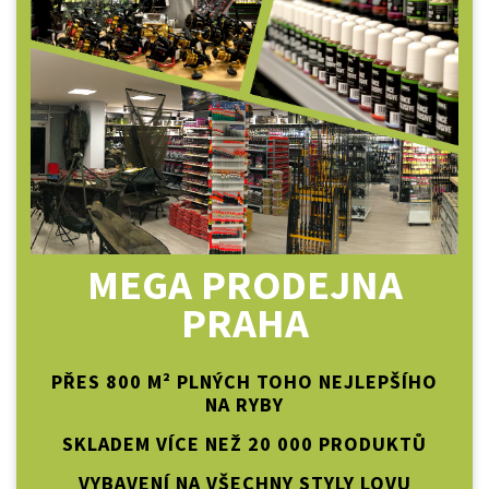
MEGA PRODEJNA
PRAHA
PŘES 800 M² PLNÝCH TOHO NEJLEPŠÍHO
NA RYBY
SKLADEM VÍCE NEŽ 20 000 PRODUKTŮ
VYBAVENÍ NA VŠECHNY STYLY LOVU