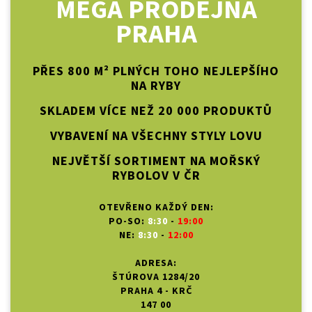
MEGA PRODEJNA
PRAHA
PŘES 800 M² PLNÝCH TOHO NEJLEPŠÍHO
NA RYBY
SKLADEM VÍCE NEŽ 20 000 PRODUKTŮ
VYBAVENÍ NA VŠECHNY STYLY LOVU
NEJVĚTŠÍ SORTIMENT NA MOŘSKÝ
RYBOLOV V ČR
OTEVŘENO KAŽDÝ DEN:
PO-SO:
8:30
-
19:00
NE:
8:30
-
12:00
ADRESA:
ŠTÚROVA 1284/20
PRAHA 4 - KRČ
147 00