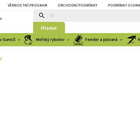
VĚRNOSTNÍ PROGRAM
OBCHODNÍ PODMÍNKY
PODMÍNKY OCHRA
a:
Hledat
v Sumců
Mořský rybolov
Feeder a plavaná
y