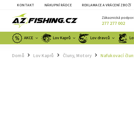
KONTAKT
NÁKUPNÍ RÁDCE
REKLAMACE A VRÁCENÍ ZBOŽÍ
Zákaznická podpor
277 277 002
AKCE
Lov Kaprů
Lov dravců
Lo
Domů
Lov Kaprů
Čluny, Motory
Nafukovací člun
/
/
/