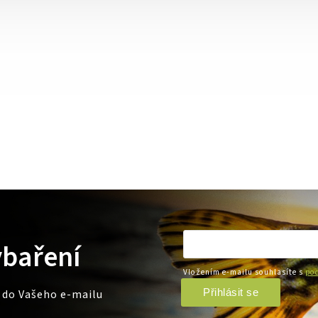
ybaření
Vložením e-mailu souhlasíte s
pod
Přihlásit se
e do Vašeho e-mailu