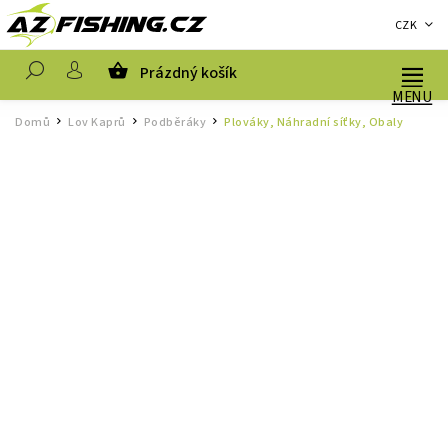
CZK
Prázdný košík
Hledat
Domů
Lov Kaprů
Podběráky
Plováky, Náhradní síťky, Obaly
/
/
/