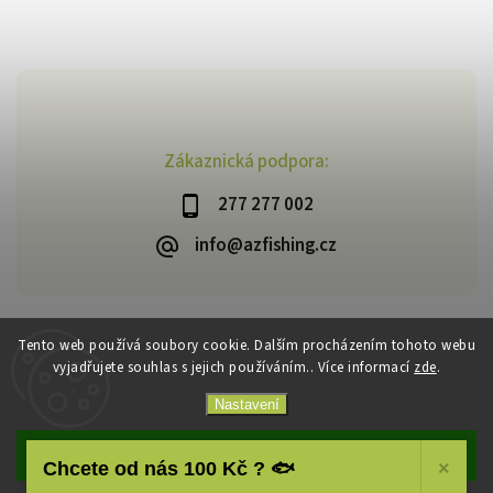
Zákaznická podpora:
277 277 002
info@azfishing.cz
Tento web používá soubory cookie. Dalším procházením tohoto webu
vyjadřujete souhlas s jejich používáním.. Více informací
zde
.
Copyright 2026
AzFishing.cz
. Všechna práva vyhrazena.
Vytvořil
Shoptet
| Design
Shoptak.cz
Nastavení
Souhlasím
Chcete od nás 100 Kč ? 🐟
×