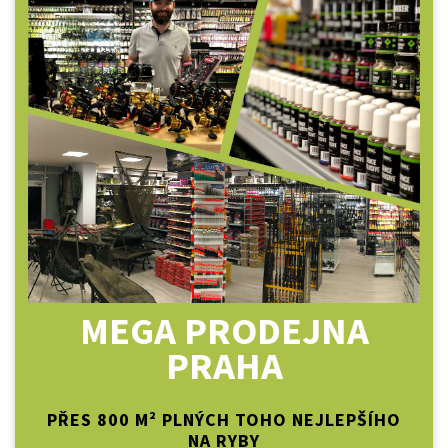
MEGA PRODEJNA
PRAHA
PŘES 800 M² PLNÝCH TOHO NEJLEPŠÍHO
NA RYBY