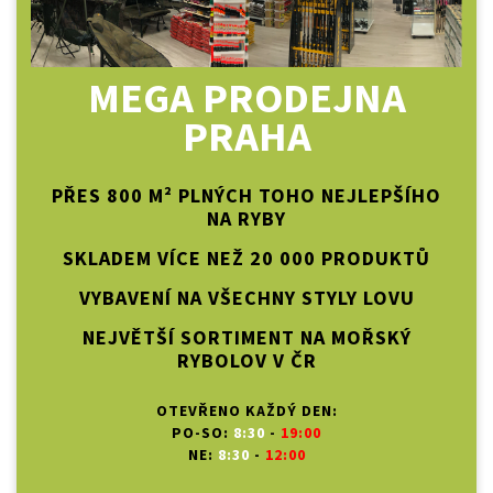
MEGA PRODEJNA
PRAHA
PŘES 800 M² PLNÝCH TOHO NEJLEPŠÍHO
NA RYBY
SKLADEM VÍCE NEŽ 20 000 PRODUKTŮ
VYBAVENÍ NA VŠECHNY STYLY LOVU
NEJVĚTŠÍ SORTIMENT NA MOŘSKÝ
RYBOLOV V ČR
OTEVŘENO KAŽDÝ DEN:
PO-SO:
8:30
-
19:00
NE:
8:30
-
12:00