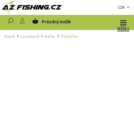
CZK
Prázdný košík
Hledat
Domů
Lov dravců
Háčky
Trojháčky
/
/
/