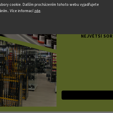
bory cookie. Dalším procházením tohoto webu vyjadřujete
PŘES 800 M² 
áním.. Více informací
zde
.
SKLADEM
VYBAVE
NEJVĚTŠÍ SOR