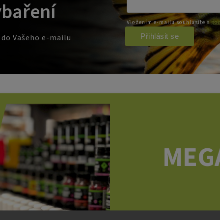
ybaření
Vložením e-mailu souhlasíte s
pod
Přihlásit se
e do Vašeho e-mailu
MEG