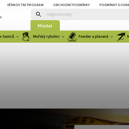
VĚRNOSTNÍ PROGRAM
OBCHODNÍ PODMÍNKY
PODMÍNKY OCHRA
a:
Hledat
v Sumců
Mořský rybolov
Feeder a plavaná