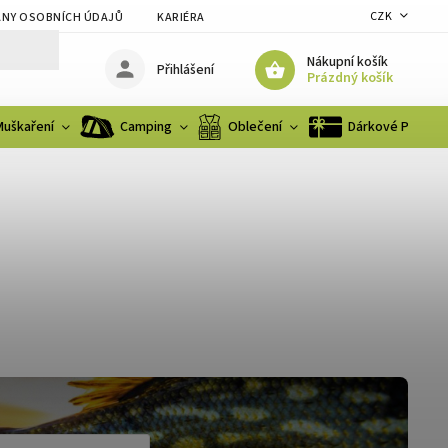
CZK
NY OSOBNÍCH ÚDAJŮ
KARIÉRA
Nákupní košík
Přihlášení
Prázdný košík
Muškaření
Camping
Oblečení
Dárkové Poukaz