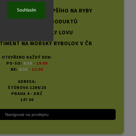
Souhlasím
PLNÝCH TOHO NEJLEPŠÍHO NA RYBY
 VÍCE NEŽ 20 000 PRODUKTŮ
NÍ NA VŠECHNY STYLY LOVU
TIMENT NA MOŘSKÝ RYBOLOV V ČR
OTEVŘENO KAŽDÝ DEN:
PO-SO:
8:30
-
19:00
NE:
8:30
-
12:00
ADRESA:
ŠTÚROVA 1284/20
PRAHA 4 - KRČ
147 00
Navigovat na prodejnu