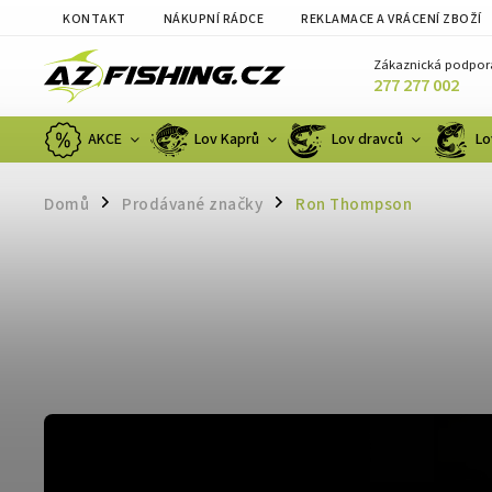
KONTAKT
NÁKUPNÍ RÁDCE
REKLAMACE A VRÁCENÍ ZBOŽÍ
Zákaznická podpor
277 277 002
AKCE
Lov Kaprů
Lov dravců
Lo
Domů
Prodávané značky
Ron Thompson
/
/