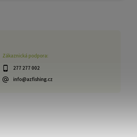
Zákaznická podpora:
277 277 002
info@azfishing.cz