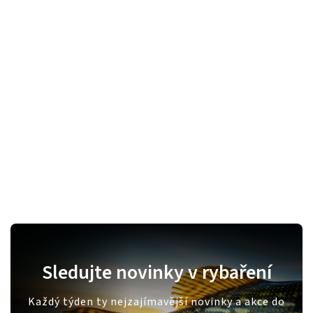
Sledujte novinky v rybaření
Každý týden ty nejzajímavější novinky a akce do