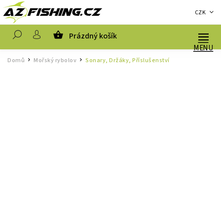
CZK
Prázdný košík
Hledat
Domů
Mořský rybolov
Sonary, Držáky, Příslušenství
/
/