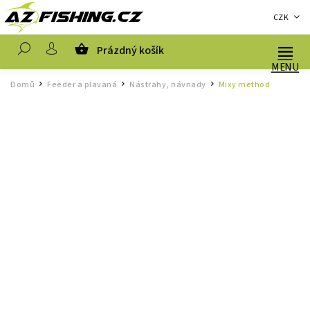
CZK
Prázdný košík
Hledat
Domů
Feeder a plavaná
Nástrahy, návnady
Mixy method
/
/
/