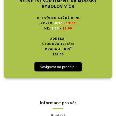
NEJVĚTŠÍ SORTIMENT NA MOŘSKÝ
RYBOLOV V ČR
OTEVŘENO KAŽDÝ DEN:
PO-SO:
8:30
-
19:00
NE:
8:30
-
12:00
ADRESA:
ŠTÚROVA 1284/20
PRAHA 4 - KRČ
147 00
Navigovat na prodejnu
Informace pro vás
Kontakt