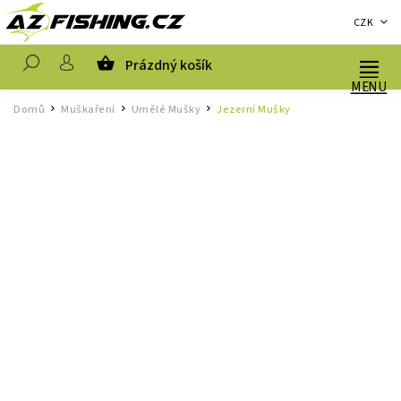
CZK
Prázdný košík
Hledat
Domů
Muškaření
Umělé Mušky
Jezerní Mušky
/
/
/