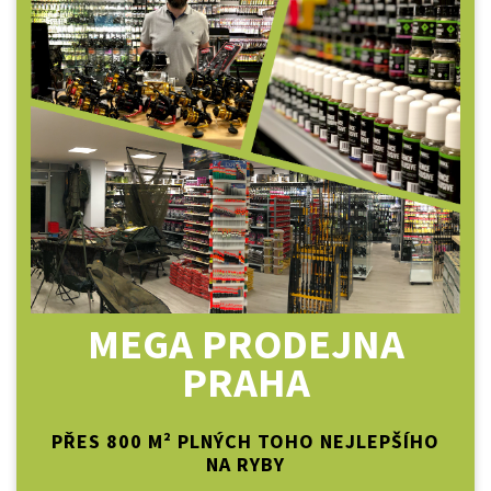
MEGA PRODEJNA
PRAHA
PŘES 800 M² PLNÝCH TOHO NEJLEPŠÍHO
NA RYBY