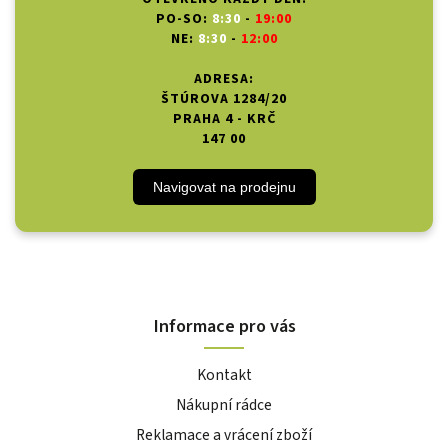
PO-SO:
8:30
-
19:00
NE:
8:30
-
12:00
ADRESA:
ŠTÚROVA 1284/20
PRAHA 4 - KRČ
147 00
Navigovat na prodejnu
Informace pro vás
Kontakt
Nákupní rádce
Reklamace a vrácení zboží