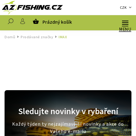
CZK
Prázdný košík
Hledat
Domů
Prodávané značky
IMAX
/
/
Sledujte novinky v rybaření
Každý týden ty nejzajímavější novinky a akce do
Vašeho e-mailu