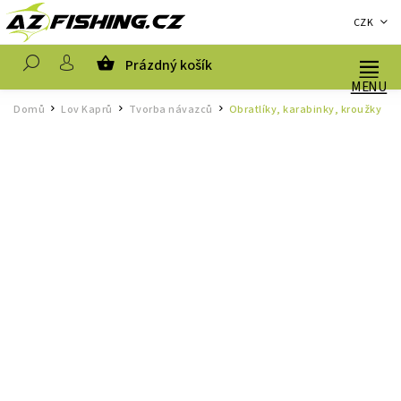
CZK
Prázdný košík
Hledat
Domů
Lov Kaprů
Tvorba návazců
Obratlíky, karabinky, kroužky
/
/
/