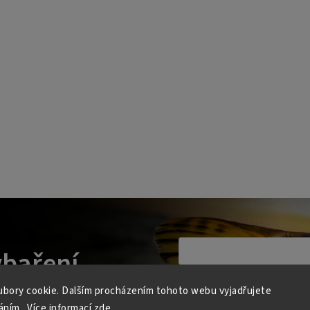
ybaření
Vložením e-mailu souhlasíte s
pod
bory cookie. Dalším procházením tohoto webu vyjadřujete
Přihlásit se
e do Vašeho e-mailu
áním.. Více informací
zde
.