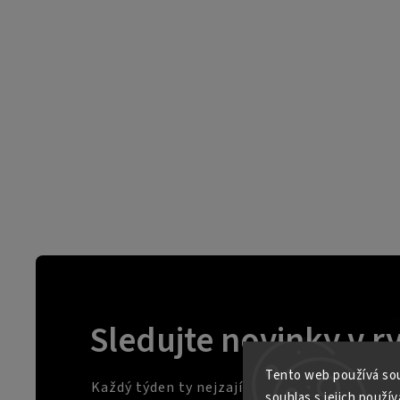
Sledujte novinky v r
Tento web používá sou
Každý týden ty nejzajímavější novinky a akc
souhlas s jejich použív