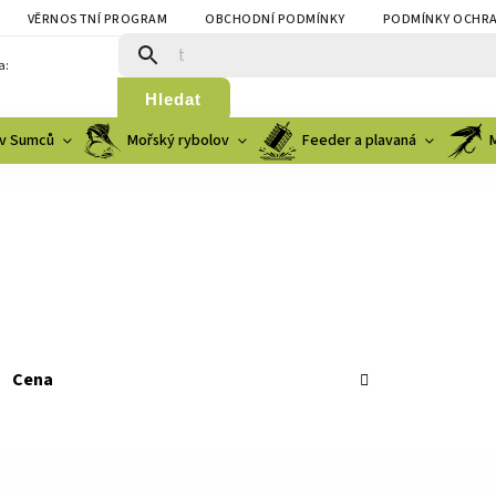
VĚRNOSTNÍ PROGRAM
OBCHODNÍ PODMÍNKY
PODMÍNKY OCHRA
a:
Hledat
v Sumců
Mořský rybolov
Feeder a plavaná