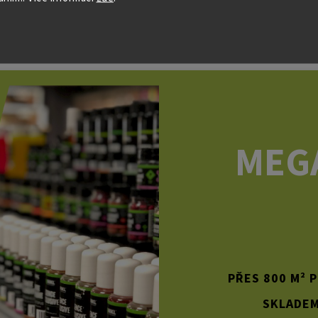
MEG
PŘES 800 M² 
SKLADEM