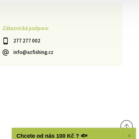
Zákaznická podpora:
277 277 002
info@azfishing.cz
Chcete od nás 100 Kč ? 🐟
×