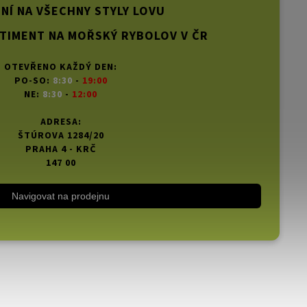
NÍ NA VŠECHNY STYLY LOVU
TIMENT NA MOŘSKÝ RYBOLOV V ČR
OTEVŘENO KAŽDÝ DEN:
PO-SO:
8:30
-
19:00
NE:
8:30
-
12:00
ADRESA:
ŠTÚROVA 1284/20
PRAHA 4 - KRČ
147 00
Navigovat na prodejnu