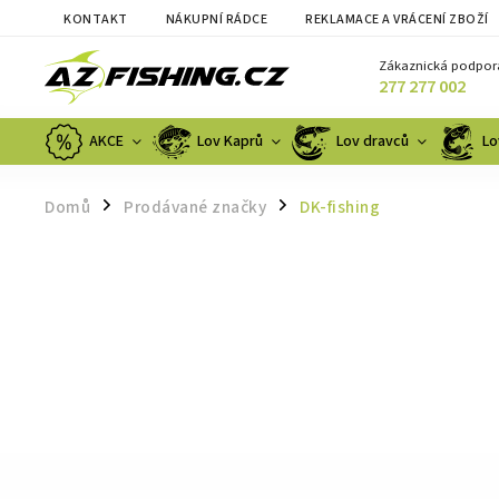
KONTAKT
NÁKUPNÍ RÁDCE
REKLAMACE A VRÁCENÍ ZBOŽÍ
Zákaznická podpor
277 277 002
AKCE
Lov Kaprů
Lov dravců
Lo
Domů
Prodávané značky
DK-fishing
/
/