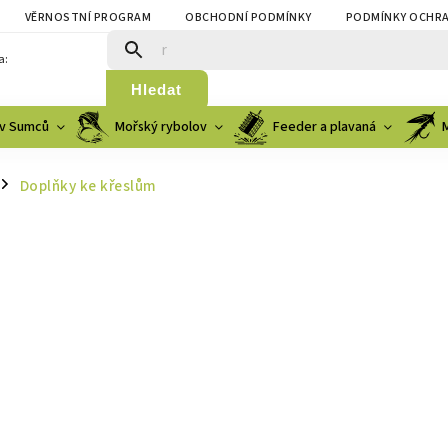
VĚRNOSTNÍ PROGRAM
OBCHODNÍ PODMÍNKY
PODMÍNKY OCHRA
a:
Hledat
v Sumců
Mořský rybolov
Feeder a plavaná
Doplňky ke křeslům
/