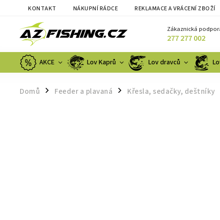
KONTAKT
NÁKUPNÍ RÁDCE
REKLAMACE A VRÁCENÍ ZBOŽÍ
Zákaznická podpor
277 277 002
AKCE
Lov Kaprů
Lov dravců
Lo
Domů
Feeder a plavaná
Křesla, sedačky, deštníky
/
/