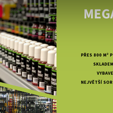
MEG
PŘES 800 M² 
SKLADEM
VYBAVE
NEJVĚTŠÍ SOR