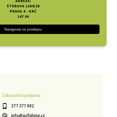
ADRESA:
ŠTÚROVA 1284/20
PRAHA 4 - KRČ
147 00
Navigovat na prodejnu
Zákaznická podpora:
277 277 002
info@azfishing.cz