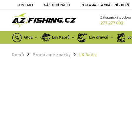
KONTAKT
NÁKUPNÍ RÁDCE
REKLAMACE A VRÁCENÍ ZBOŽÍ
Zákaznická podpor
277 277 002
AKCE
Lov Kaprů
Lov dravců
Lo
Domů
Prodávané značky
LK Baits
/
/