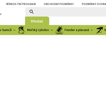
VĚRNOSTNÍ PROGRAM
OBCHODNÍ PODMÍNKY
PODMÍNKY OCHRA
a:
Hledat
v Sumců
Mořský rybolov
Feeder a plavaná