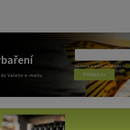
ybaření
Vložením e-mailu souhlasíte s
pod
Přihlásit se
e do Vašeho e-mailu