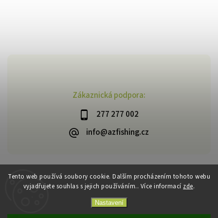
Zákaznická podpora:
277 277 002
info@azfishing.cz
Tento web používá soubory cookie. Dalším procházením tohoto webu
vyjadřujete souhlas s jejich používáním.. Více informací
zde
.
Copyright 2026
AzFishing.cz
. Všechna práva vyhrazena.
Vytvořil
Shoptet
| Design
Shoptak.cz
Nastavení