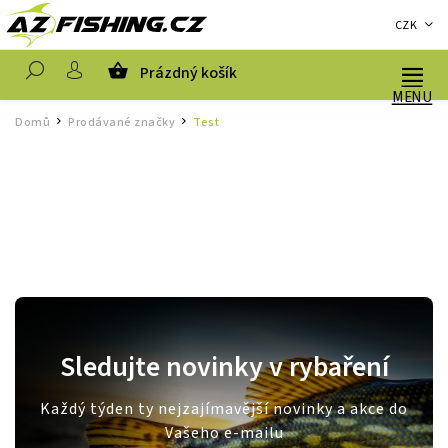
CZK
Prázdný košík
Hledat
Domů
Prodávané značky
Test
/
/
Sledujte novinky v rybaření
Každý týden ty nejzajímavější novinky a akce do
Vašeho e-mailu