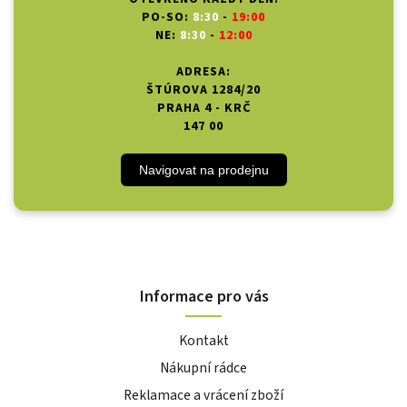
PO-SO:
8:30
-
19:00
NE:
8:30
-
12:00
ADRESA:
ŠTÚROVA 1284/20
PRAHA 4 - KRČ
147 00
Navigovat na prodejnu
Informace pro vás
Kontakt
Nákupní rádce
Reklamace a vrácení zboží