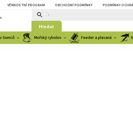
VĚRNOSTNÍ PROGRAM
OBCHODNÍ PODMÍNKY
PODMÍNKY OCHRA
a:
Hledat
v Sumců
Mořský rybolov
Feeder a plavaná