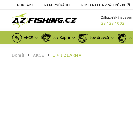
KONTAKT
NÁKUPNÍ RÁDCE
REKLAMACE A VRÁCENÍ ZBOŽÍ
Zákaznická podpor
277 277 002
AKCE
Lov Kaprů
Lov dravců
Lo
Domů
AKCE
1 + 1 ZDARMA
/
/