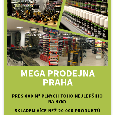
MEGA PRODEJNA
PRAHA
PŘES 800 M² PLNÝCH TOHO NEJLEPŠÍHO
NA RYBY
SKLADEM VÍCE NEŽ 20 000 PRODUKTŮ