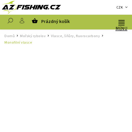
CZK
Prázdný košík
Hledat
Domů
Mořský rybolov
Vlasce, šňůry, fluorocarbony
/
/
/
Monofilní vlasce