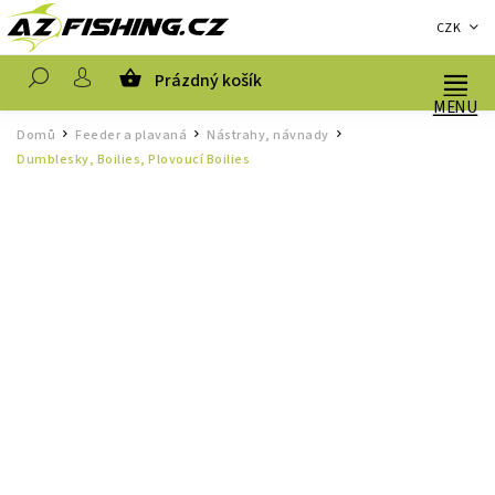
CZK
Prázdný košík
Hledat
Domů
Feeder a plavaná
Nástrahy, návnady
/
/
/
Dumblesky, Boilies, Plovoucí Boilies