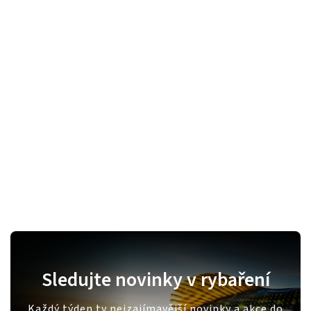
Sledujte novinky v rybaření
Každý týden ty nejzajímavější novinky a akce do