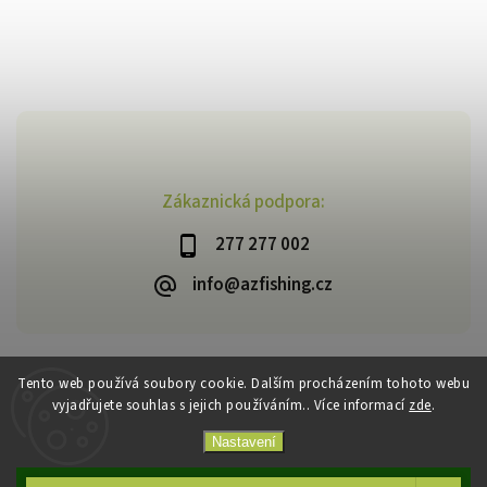
Zákaznická podpora:
277 277 002
info@azfishing.cz
Tento web používá soubory cookie. Dalším procházením tohoto webu
vyjadřujete souhlas s jejich používáním.. Více informací
zde
.
Copyright 2026
AzFishing.cz
. Všechna práva vyhrazena.
Vytvořil
Shoptet
| Design
Shoptak.cz
Nastavení