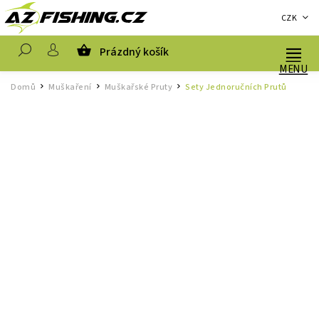
CZK
Prázdný košík
Hledat
Domů
Muškaření
Muškařské Pruty
Sety Jednoručních Prutů
/
/
/