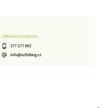
Zákaznická podpora:
277 277 002
info@azfishing.cz