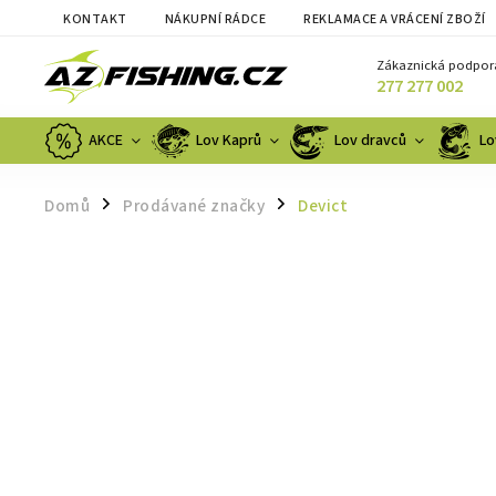
KONTAKT
NÁKUPNÍ RÁDCE
REKLAMACE A VRÁCENÍ ZBOŽÍ
Zákaznická podpor
277 277 002
AKCE
Lov Kaprů
Lov dravců
Lo
Domů
Prodávané značky
Devict
/
/