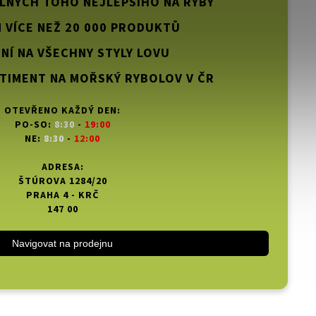
PLNÝCH TOHO NEJLEPŠÍHO NA RYBY
 VÍCE NEŽ 20 000 PRODUKTŮ
NÍ NA VŠECHNY STYLY LOVU
TIMENT NA MOŘSKÝ RYBOLOV V ČR
OTEVŘENO KAŽDÝ DEN:
PO-SO:
8:30
-
19:00
NE:
8:30
-
12:00
ADRESA:
ŠTÚROVA 1284/20
PRAHA 4 - KRČ
147 00
Navigovat na prodejnu