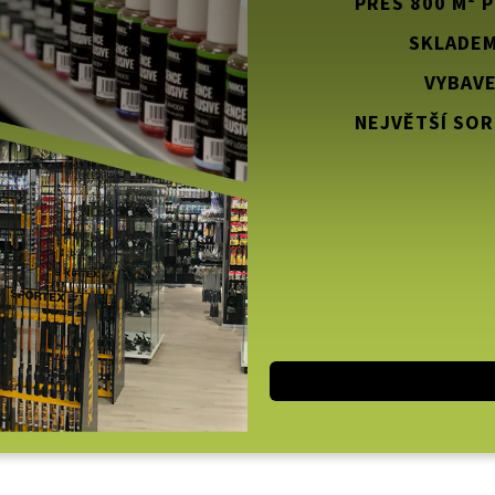
PŘES 800 M² 
SKLADEM
VYBAVE
NEJVĚTŠÍ SOR