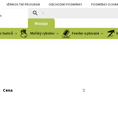
VĚRNOSTNÍ PROGRAM
OBCHODNÍ PODMÍNKY
PODMÍNKY OCHRA
a:
Hledat
v Sumců
Mořský rybolov
Feeder a plavaná