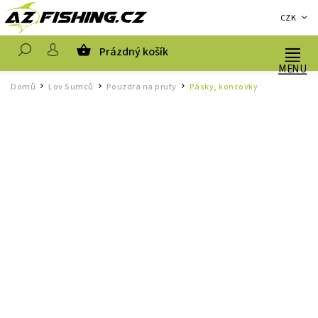
CZK
Prázdný košík
Hledat
Domů
Lov Sumců
Pouzdra na pruty
Pásky, koncovky
/
/
/