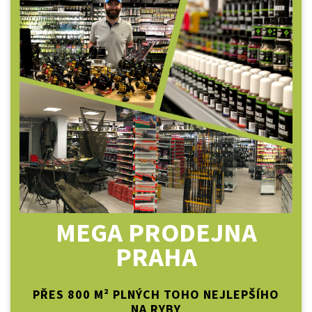
MEGA PRODEJNA
PRAHA
PŘES 800 M² PLNÝCH TOHO NEJLEPŠÍHO
NA RYBY