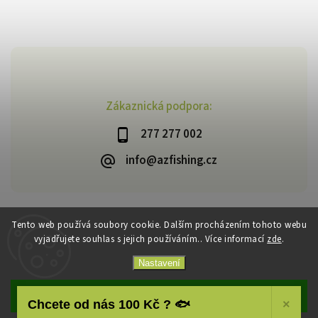
Zákaznická podpora:
277 277 002
info@azfishing.cz
Tento web používá soubory cookie. Dalším procházením tohoto webu
vyjadřujete souhlas s jejich používáním.. Více informací
zde
.
Copyright 2026
AzFishing.cz
. Všechna práva vyhrazena.
Vytvořil
Shoptet
| Design
Shoptak.cz
Nastavení
Souhlasím
Chcete od nás 100 Kč ? 🐟
×