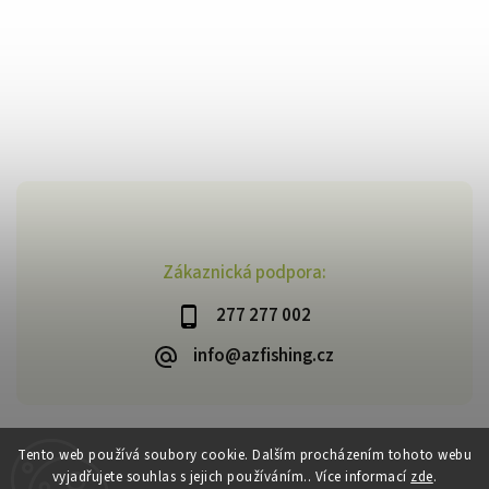
Zákaznická podpora:
277 277 002
info@azfishing.cz
Tento web používá soubory cookie. Dalším procházením tohoto webu
vyjadřujete souhlas s jejich používáním.. Více informací
zde
.
Copyright 2026
AzFishing.cz
. Všechna práva vyhrazena.