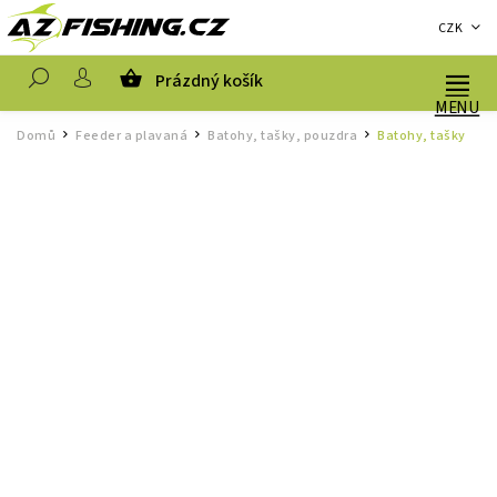
CZK
Prázdný košík
Hledat
Domů
Feeder a plavaná
Batohy, tašky, pouzdra
Batohy, tašky
/
/
/