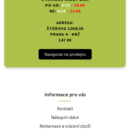
PO-SO:
8:30
-
19:00
NE:
8:30
-
12:00
ADRESA:
ŠTÚROVA 1284/20
PRAHA 4 - KRČ
147 00
Navigovat na prodejnu
Informace pro vás
Kontakt
Nákupní rádce
Reklamace a vrácení zboží