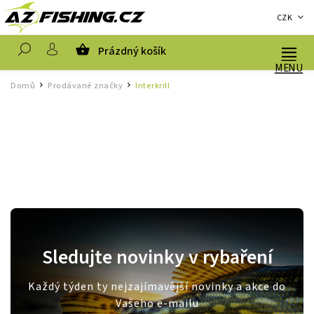
CZK
Prázdný košík
Hledat
Domů
Prodávané značky
Interkrill
/
/
Sledujte novinky v rybaření
Každý týden ty nejzajímavější novinky a akce do
Vašeho e-mailu