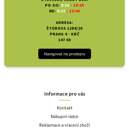
PO-SO:
8:30
-
19:00
NE:
8:30
-
12:00
ADRESA:
ŠTÚROVA 1284/20
PRAHA 4 - KRČ
147 00
Navigovat na prodejnu
Informace pro vás
Kontakt
Nákupní rádce
Reklamace a vrácení zboží