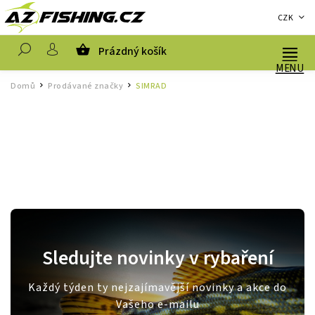
CZK
Prázdný košík
Hledat
Domů
Prodávané značky
SIMRAD
/
/
Sledujte novinky v rybaření
Každý týden ty nejzajímavější novinky a akce do
Vašeho e-mailu