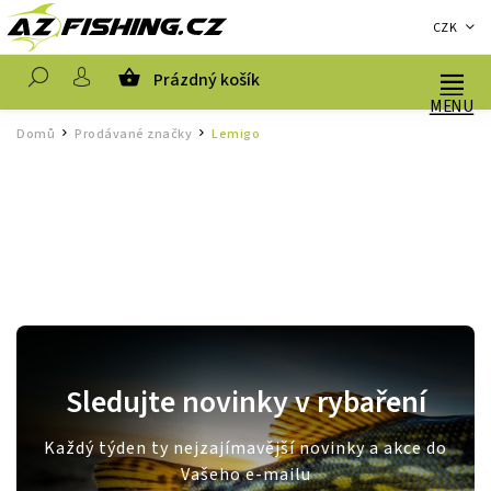
CZK
Prázdný košík
Hledat
Domů
Prodávané značky
Lemigo
/
/
Sledujte novinky v rybaření
Každý týden ty nejzajímavější novinky a akce do
Vašeho e-mailu