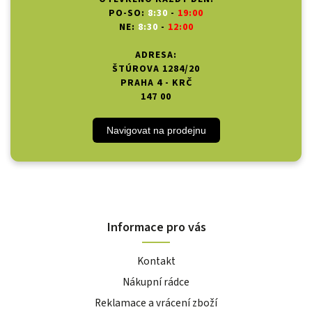
PO-SO:
8:30
-
19:00
NE:
8:30
-
12:00
ADRESA:
ŠTÚROVA 1284/20
PRAHA 4 - KRČ
147 00
Navigovat na prodejnu
Informace pro vás
Kontakt
Nákupní rádce
Reklamace a vrácení zboží