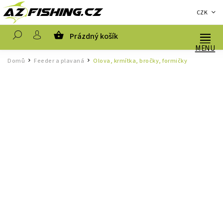
CZK
Prázdný košík
Hledat
Domů
Feeder a plavaná
Olova, krmítka, bročky, formičky
/
/