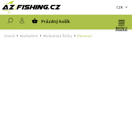
CZK
Prázdný košík
Hledat
Domů
Muškaření
Muškařské Šňůry
Plovoucí
/
/
/