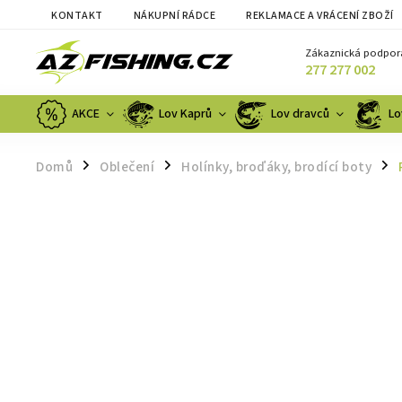
KONTAKT
NÁKUPNÍ RÁDCE
REKLAMACE A VRÁCENÍ ZBOŽÍ
Zákaznická podpor
277 277 002
AKCE
Lov Kaprů
Lov dravců
Lo
Domů
Oblečení
Holínky, broďáky, brodící boty
/
/
/