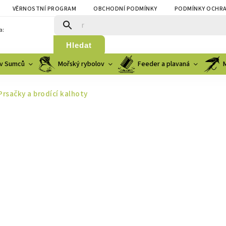
VĚRNOSTNÍ PROGRAM
OBCHODNÍ PODMÍNKY
PODMÍNKY OCHRA
a:
Hledat
v Sumců
Mořský rybolov
Feeder a plavaná
Prsačky a brodící kalhoty