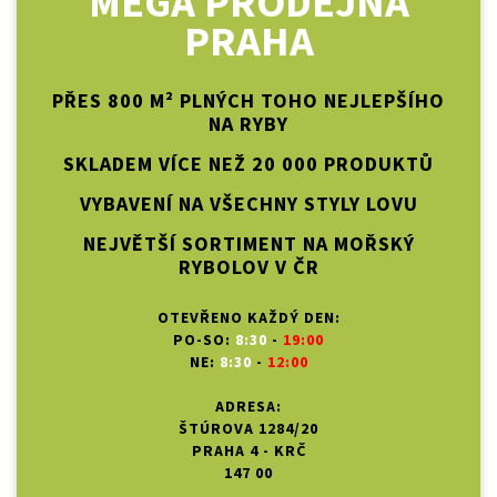
MEGA PRODEJNA
PRAHA
PŘES 800 M² PLNÝCH TOHO NEJLEPŠÍHO
NA RYBY
SKLADEM VÍCE NEŽ 20 000 PRODUKTŮ
VYBAVENÍ NA VŠECHNY STYLY LOVU
NEJVĚTŠÍ SORTIMENT NA MOŘSKÝ
RYBOLOV V ČR
OTEVŘENO KAŽDÝ DEN:
PO-SO:
8:30
-
19:00
NE:
8:30
-
12:00
ADRESA:
ŠTÚROVA 1284/20
PRAHA 4 - KRČ
147 00