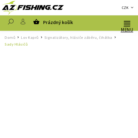
CZK
Prázdný košík
Hledat
Domů
Lov Kaprů
Signalizátory, hlásiče záběru, čihátka
/
/
/
Sady Hlásičů