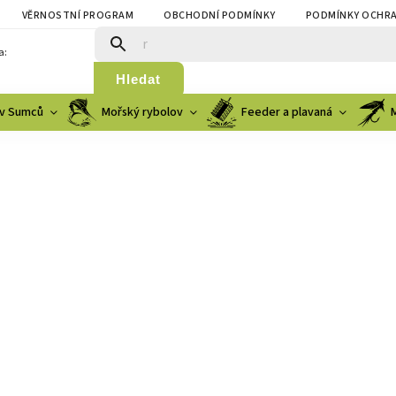
VĚRNOSTNÍ PROGRAM
OBCHODNÍ PODMÍNKY
PODMÍNKY OCHRA
a:
Hledat
v Sumců
Mořský rybolov
Feeder a plavaná