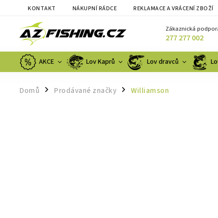
KONTAKT
NÁKUPNÍ RÁDCE
REKLAMACE A VRÁCENÍ ZBOŽÍ
Zákaznická podpor
277 277 002
AKCE
Lov Kaprů
Lov dravců
Lo
Domů
Prodávané značky
Williamson
/
/