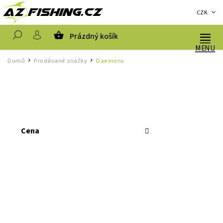
CZK
Prázdný košík
Hledat
Domů
Prodávané značky
Daemons
/
/