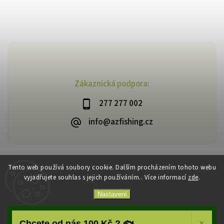
Zákaznická podpora:
277 277 002
info@azfishing.cz
Tento web používá soubory cookie. Dalším procházením tohoto webu
vyjadřujete souhlas s jejich používáním.. Více informací
zde
.
Copyright 2026
AzFishing.cz
. Všechna práva vyhrazena.
Vytvořil
Shoptet
| Design
Shoptak.cz
Nastavení
Souhlasím
Chcete od nás 100 Kč ? 🐟
×