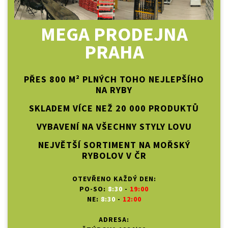
MEGA PRODEJNA
PRAHA
PŘES 800 M² PLNÝCH TOHO NEJLEPŠÍHO
NA RYBY
SKLADEM VÍCE NEŽ 20 000 PRODUKTŮ
VYBAVENÍ NA VŠECHNY STYLY LOVU
NEJVĚTŠÍ SORTIMENT NA MOŘSKÝ
RYBOLOV V ČR
OTEVŘENO KAŽDÝ DEN:
PO-SO:
8:30
-
19:00
NE:
8:30
-
12:00
ADRESA: