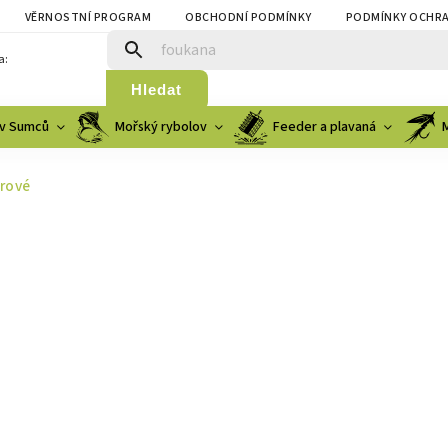
VĚRNOSTNÍ PROGRAM
OBCHODNÍ PODMÍNKY
PODMÍNKY OCHRA
a:
Hledat
v Sumců
Mořský rybolov
Feeder a plavaná
rové