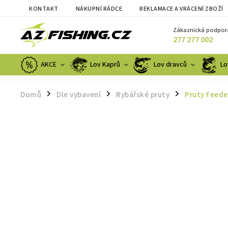
KONTAKT
NÁKUPNÍ RÁDCE
REKLAMACE A VRÁCENÍ ZBOŽÍ
Zákaznická podpor
277 277 002
AKCE
Lov Kaprů
Lov dravců
Lo
Domů
Dle vybavení
Rybářské pruty
Pruty Feede
/
/
/