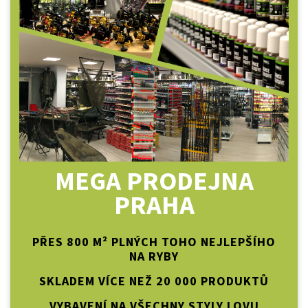
MEGA PRODEJNA
PRAHA
PŘES 800 M² PLNÝCH TOHO NEJLEPŠÍHO
NA RYBY
SKLADEM VÍCE NEŽ 20 000 PRODUKTŮ
VYBAVENÍ NA VŠECHNY STYLY LOVU