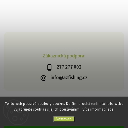
Zákaznická podpora:
277 277 002
info@azfishing.cz
Tento web používá soubory cookie. Dalším procházením tohoto webu
vyjadřujete souhlas s jejich používáním.. Více informací
zde
.
Copyright 2026
AzFishing.cz
. Všechna práva vyhrazena.
Vytvořil
Shoptet
| Design
Shoptak.cz
Nastavení