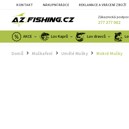
KONTAKT
NÁKUPNÍ RÁDCE
REKLAMACE A VRÁCENÍ ZBOŽÍ
Zákaznická podpor
277 277 002
AKCE
Lov Kaprů
Lov dravců
Lo
Domů
Muškaření
Umělé Mušky
Mokré Mušky
/
/
/