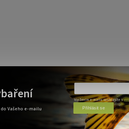
ybaření
Vložením e-mailu souhlasíte s
pod
Přihlásit se
e do Vašeho e-mailu