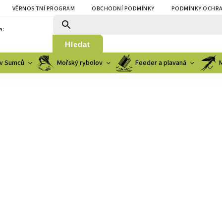
VĚRNOSTNÍ PROGRAM
OBCHODNÍ PODMÍNKY
PODMÍNKY OCHRA
a:
Hledat
v Sumců
Mořský rybolov
Feeder a plavaná