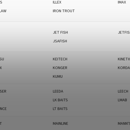
YS
ILLEX
IMAX
CLAW
IRON TROUT
JET FISH
JETFI
JSAFISH
SU
KEITECH
KINETI
X
KONGER
KORD
KUMU
NSER
LEEDA
LEECH
LK BAITS
LMAB
NCE
LT BAITS
T
MAINLINE
MANN'