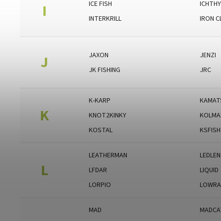
ICE FISH
ICHTH
I
INTERKRILL
IRON 
JAXON
JENZI
J
JK FISHING
JRC
K-KARP
KAMAT
K
KNOT2KINKY
KOLMA
KOSTAL
KSFISH
LEATHERMAN
LEDLE
L
LFDAR
LIQUID
LORPIO
LOWRA
MAD
MADCA