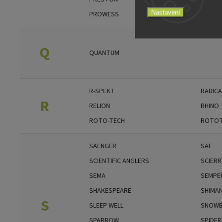
Nastavení
PROWESS
PVA H
Q
QUANTUM
R-SPEKT
RADICA
R
RELION
RHINO
ROTO-TECH
ROTOT
SAENGER
SAF
SCIENTIFIC ANGLERS
SCIERR
SEMA
SEMPER
SHAKESPEARE
SHIMA
S
SLEEP WELL
SNOWB
SPARROW
SPIDER