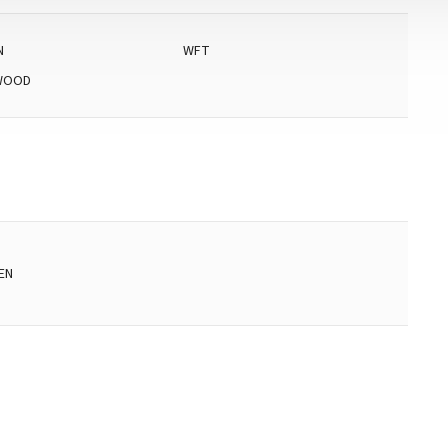
N
WFT
WOOD
EN