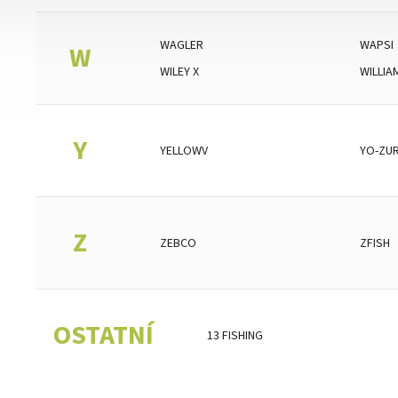
WAGLER
WAPSI
W
WILEY X
WILLI
Y
YELLOWV
YO-ZUR
Z
ZEBCO
ZFISH
OSTATNÍ
13 FISHING