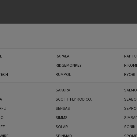
YDROSPOL
PVA MASTER
L
RAPALA
RAPTU
RIDGEMONKEY
RIKOM
ECH
RUMPOL
RYOBI
SAKURA
SALM
A
SCOTT FLY ROD CO.
SEABO
FLI
SENSAS
SEPRO
NO
SIMMS
SIMRA
EE
SOLAR
SONIK
WIRE
SPINMAD
SPOM