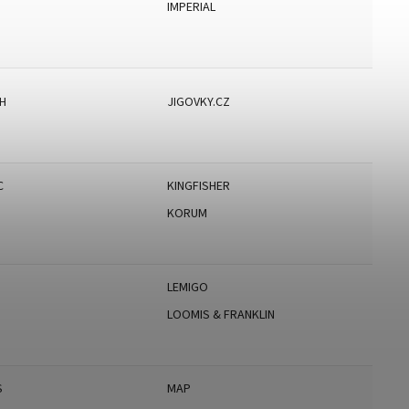
IMPERIAL
SH
JIGOVKY.CZ
C
KINGFISHER
A
KORUM
LEMIGO
LOOMIS & FRANKLIN
S
MAP