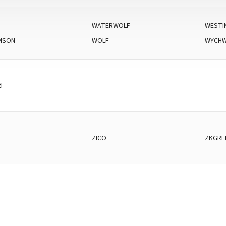
WATERWOLF
WESTI
AMSON
WOLF
WYCH
I
ZICO
ZKGRE