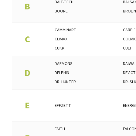
BAIT-TECH
BALSA
B
BOONE
BROLIN
CAMMINARE
CARP ´
C
CLIMAX
COLMI
CUKK
CULT
DAEMONS
DAIWA
D
DELPHIN
DEVICT
DR. HUNTER
DR. SLI
E
EFFZETT
ENERG
FAITH
FALCO