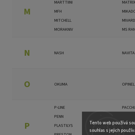
MARTTIINI
MATRI
M
MFH
MIKAD
MITCHELL
MIVARD
MORAKNIV
MS RA
N
NASH
NAVITA
O
OKUMA
OPINEL
P-LINE
PACCHI
PENN
PETITJ
P
Tento web používá sou
PLASTILYS
PLATIL
souhlas s jejich použív
PRESTON
PRO H