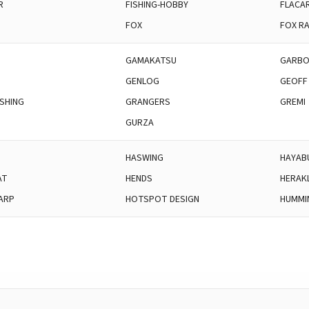
R
FISHING-HOBBY
FLACA
FOX
FOX R
GAMAKATSU
GARBO
GENLOG
GEOFF
SHING
GRANGERS
GREMI
GURZA
HASWING
HAYAB
AT
HENDS
HERAK
ARP
HOTSPOT DESIGN
HUMMI