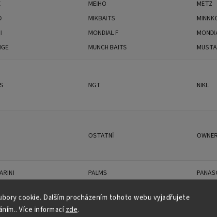
X
MEIHO
METZ
O
MIKBAITS
MINNK
I
MONDIAL F
MONDI
NGE
MUNCH BAITS
MUST
S
NGT
NIKL
OSTATNÍ
OWNE
ARINI
PALMS
PANAS
EAN
PEZON&MICHEL
PLANO
bory cookie. Dalším procházením tohoto webu vyjadřujete
POLE POSITION
POSEI
áním.. Více informací
zde
.
UNTER
PROLOGIC
PROMI