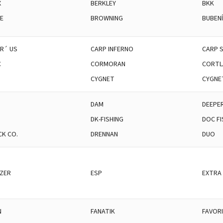
X
BERKLEY
BKK
E
BROWNING
BUBEN
R´ US
CARP INFERNO
CARP S
C
CORMORAN
CORTL
CYGNET
CYGNE
DAM
DEEPE
DK-FISHING
DOC FI
CK CO.
DRENNAN
DUO
IZER
ESP
EXTRA
N
FANATIK
FAVOR