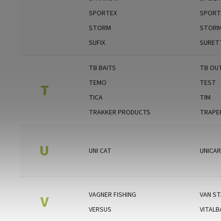
SPORTEX
SPORT
STORM
STORM
SUFIX
SURET
TB BAITS
TB OU
TEMO
TEST
T
TICA
TIM
TRAKKER PRODUCTS
TRAPE
U
UNI CAT
UNICA
VAGNER FISHING
VAN ST
V
VERSUS
VITALB