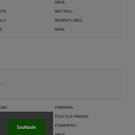
MEVA
OTA
MISTRALL
AL-F
MONKEY LURES
AD
MVDE
R
ONIC
PANDEMIA
PLASTICA PANARO
DON BAITS
POWERPRO
Souhlasím
X
PROS