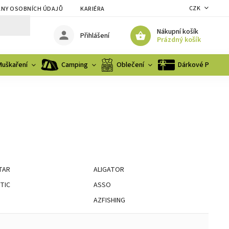
CZK
NY OSOBNÍCH ÚDAJŮ
KARIÉRA
Nákupní košík
Přihlášení
Prázdný košík
Muškaření
Camping
Oblečení
Dárkové Poukaz
TAR
ALIGATOR
TIC
ASSO
AZFISHING