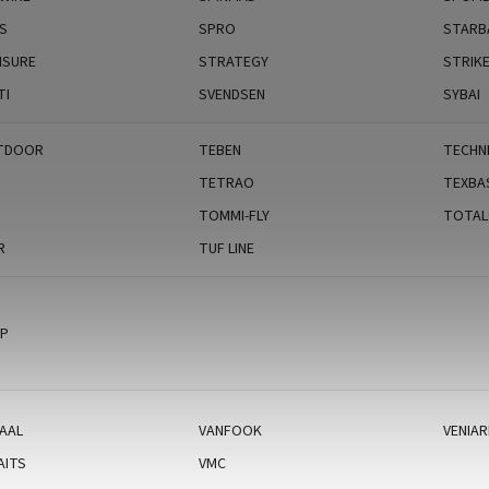
S
SPRO
STARB
SURE
STRATEGY
STRIK
TI
SVENDSEN
SYBAI
TDOOR
TEBEN
TECHN
TETRAO
TEXBA
TOMMI-FLY
TOTA
R
TUF LINE
RP
AAL
VANFOOK
VENIA
AITS
VMC