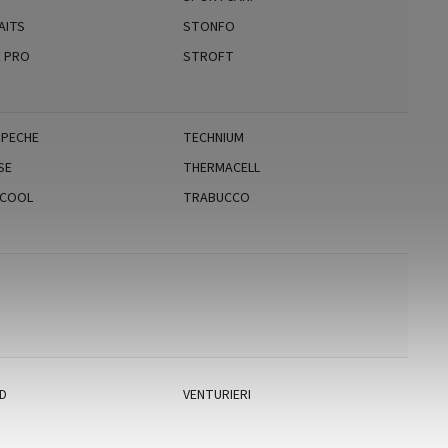
AITS
STONFO
E PRO
STROFT
IPECHE
TECHNIUM
SE
THERMACELL
LCOOL
TRABUCCO
RD
VENTURIERI