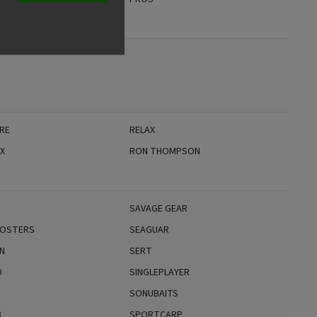
RE
RELAX
IX
RON THOMPSON
O
SAVAGE GEAR
OSTERS
SEAGUAR
N
SERT
D
SINGLEPLAYER
SONUBAITS
B
SPORTCARP