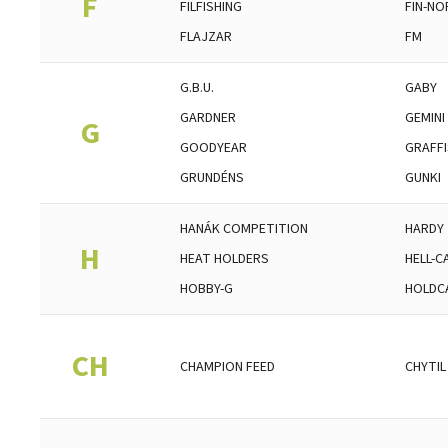
F
FILFISHING
FIN-NO
FLAJZAR
FM
G.B.U.
GABY
GARDNER
GEMINI
G
GOODYEAR
GRAFFI
GRUNDÉNS
GUNKI
HANÁK COMPETITION
HARDY
H
HEAT HOLDERS
HELL-C
HOBBY-G
HOLDC
CH
CHAMPION FEED
CHYTIL