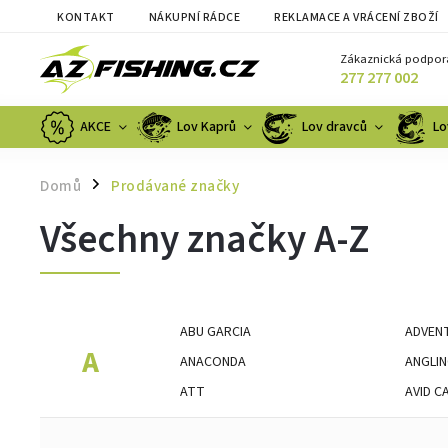
KONTAKT
NÁKUPNÍ RÁDCE
REKLAMACE A VRÁCENÍ ZBOŽÍ
Zákaznická podpor
277 277 002
AKCE
Lov Kaprů
Lov dravců
Lo
Domů
Prodávané značky
/
Všechny značky A-Z
ABU GARCIA
ADVENT
A
ANACONDA
ANGLIN
ATT
AVID C