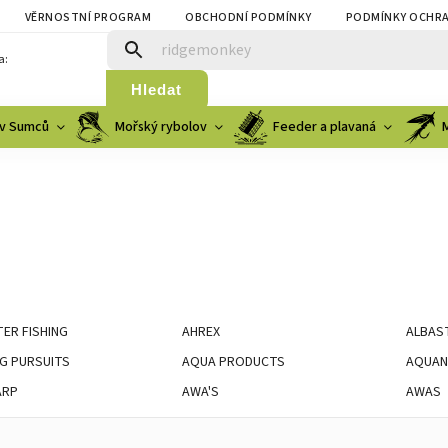
VĚRNOSTNÍ PROGRAM
OBCHODNÍ PODMÍNKY
PODMÍNKY OCHRA
a:
Hledat
v Sumců
Mořský rybolov
Feeder a plavaná
ER FISHING
AHREX
ALBAS
G PURSUITS
AQUA PRODUCTS
AQUAN
ARP
AWA'S
AWAS