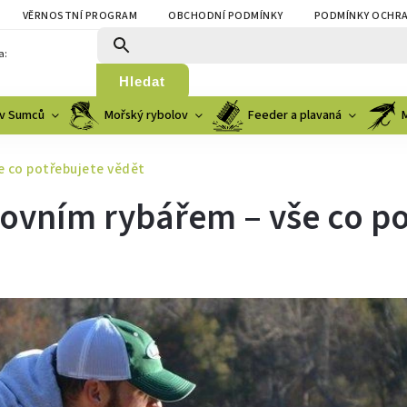
VĚRNOSTNÍ PROGRAM
OBCHODNÍ PODMÍNKY
PODMÍNKY OCHRA
a:
Hledat
v Sumců
Mořský rybolov
Feeder a plavaná
e co potřebujete vědět
rtovním rybářem – vše co p