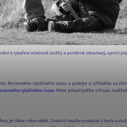
vnění k rybaření relativně složitý a poměrně zdlouhavý, oproti jin
ebo Moravského rybářského svazu a podejte si přihlášku za člen
oravského rybářského svazu
.
Nebo pokud bydlíte v Praze, navštiv
em, je třeba i něco vědět. Znalosti musíte prokázat v testu a slo