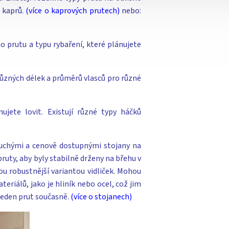
v kaprů.
(více o kaprových prutech)
nebo:
ho prutu a typu rybaření, které plánujete
 různých délek a průměrů vlasců pro různé
ujete lovit. Existují různé typy háčků
duchými a cenově dostupnými stojany na
ruty, aby byly stabilně drženy na břehu v
sou robustnější variantou vidliček. Mohou
eriálů, jako je hliník nebo ocel, což jim
 jeden prut současně.
(více o stojanech)