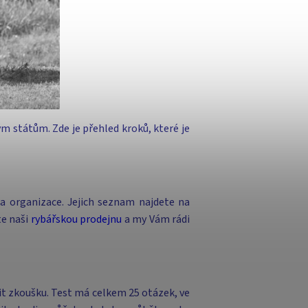
ým státům. Zde je přehled kroků, které je
a organizace. Jejich seznam najdete na
te naši
rybářskou prodejnu
a my Vám rádi
žit zkoušku. Test má celkem 25 otázek, ve