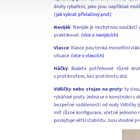
druhy rybaření, jako jsou například muš
(jak vybrat přívlačový prut)
Naviják
: Naviják je nezbytnou součástí 
praktikovat.
(více o navijácích)
Vlasce
: Vlasce jsou tenká monofilní vlá
situace.
(více o vlascích)
Háčky
: Budete potřebovat různé druhy
s protihrotem, bez protihrotu atd.
Vidličky nebo stojan na pruty:
ty slo
rybářské pruty. Jedná se o konstrukci s 
bezpečné vzdálenosti od vody. Vidličky j
mít různé konfigurace, včetně jednoho ne
poskytuje větší stabilitu. Jsou vhodné pr