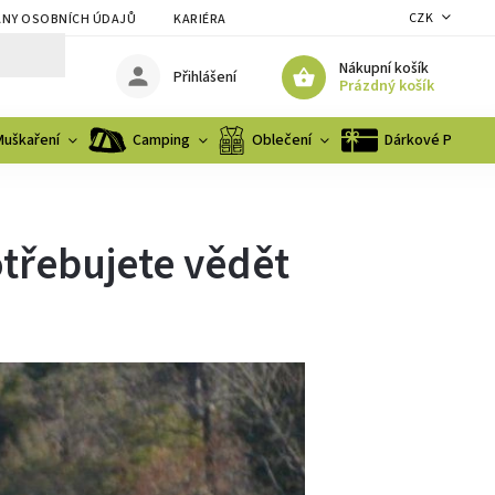
CZK
NY OSOBNÍCH ÚDAJŮ
KARIÉRA
Nákupní košík
Přihlášení
Prázdný košík
Muškaření
Camping
Oblečení
Dárkové Poukaz
otřebujete vědět