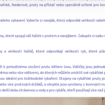
kařské, feederové, pruty na přívlač nebo speciálně určené pro lo
vašeho vybavení. Vyberte si naviják, který odpovídá velikosti vaše
kna, které spojují váš háček s prutem a navijákem. Zakupte si sadu
 a velikosti háčků, které odpovídají velikosti ryb, které plán
uží k pohodlnému uložení prutu během lovu
.
Vidličky jsou jedno
dvěma nebo více vidlicemi, do kterých můžete umístit své rybářské p
sou ideální pro krátkodobé rybaření. Stojany na rybářské pruty j
bo více prutových držáků, a obvykle jsou vyrobeny z kovových mat
o delší dobu strávenou u vody a pro rybáře, kteří používají více než