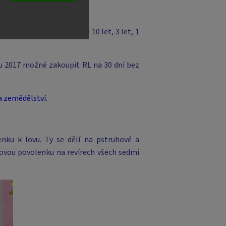
České republiky na dobu 10 let, 3 let, 1
oku 2017 možné zakoupit RL na 30 dní bez
a zemědělství.
enku k lovu. Ty se dělí na pstruhové a
zovou povolenku na revírech všech sedmi