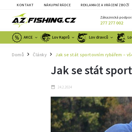
KONTAKT
NÁKUPNÍ RÁDCE
REKLAMACE A VRÁCENÍ ZBOŽÍ
Zákaznická podpor
277 277 002
AKCE
Lov Kaprů
Lov dravců
Lo
Domů
Články
Jak se stát sportovním rybářem – vš
/
/
Jak se stát spo
24.2.2024