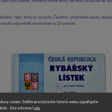
 jsou ryby hájené, nejmenší lovné délky ryb nebo od kolika do k
ářském řádu, který je na webu Českého rybářského svazu, stejně 
 musíte odpovědět minimálně na 13 správně.
bory cookie. Dalším procházením tohoto webu vyjadřujete
áním.. Více informací
zde
.