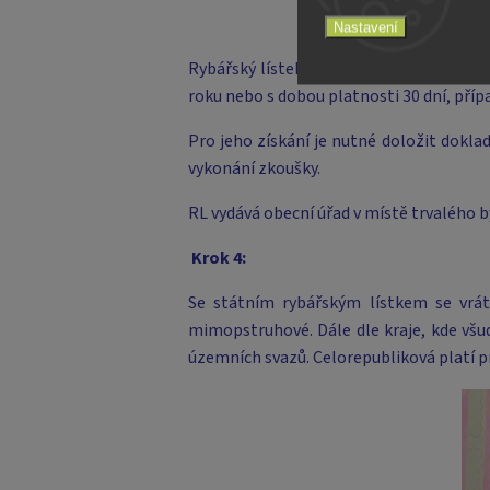
Nastavení
Rybářský lístek je povinným poplatkem s
roku nebo s dobou platnosti 30 dní, příp
Pro jeho získání je nutné doložit dokla
vykonání zkoušky.
RL vydává obecní úřad v místě trvalého 
Krok 4:
Se státním rybářským lístkem se vrátí
mimopstruhové. Dále dle kraje, kde všu
územních svazů. Celorepubliková platí p