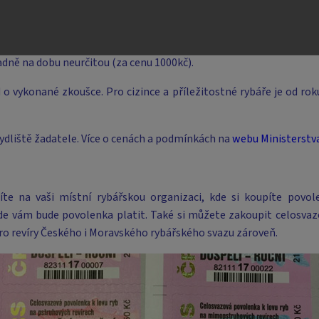
tátu za možnost lovit ryby na území ČR. Vydává se pro celé území 
adně na dobu neurčitou (za cenu 1000kč).
d o vykonané zkoušce. Pro cizince a příležitostné rybáře je od r
bydliště žadatele. Více o cenách a podmínkách na
webu Ministerstv
te na vaši místní rybářskou organizaci, kde si koupíte povol
de vám bude povolenka platit. Také si můžete zakoupit celosva
ro revíry Českého i Moravského rybářského svazu zároveň.