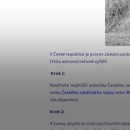
V České republice je proces získání oprá
třeba administrativně vyřídit:
Krok 1:
Navštivte nejbližší pobočku Českého n
webu
Českého rybářského svazu
nebo
M
vše objasníme.
Krok 2:
K tomu, abyste se stali sportovním rybář