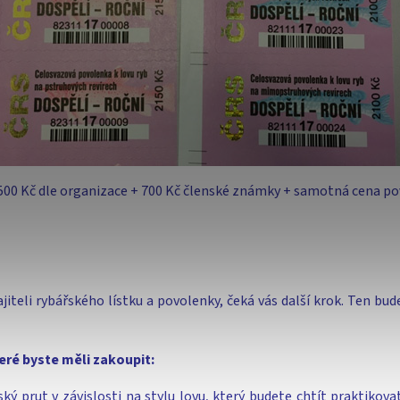
500 Kč dle organizace + 700 Kč členské známky + samotná cena pov
jiteli rybářského lístku a povolenky, čeká vás další krok. Ten b
eré byste měli zakoupit:
ský prut v závislosti na stylu lovu, který budete chtít praktikovat