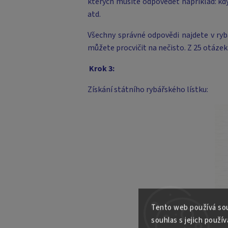
kterých musíte odpovědět například: kdy
atd.
Všechny správné odpovědi najdete v ryb
můžete procvičit na nečisto.
Z 25 otázek
Krok 3:
Získání státního rybářského lístku:
Tento web používá sou
souhlas s jejich použív