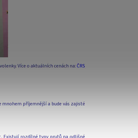
olenky. Více o aktuálních cenách na:
ČRS
ude mnohem příjemnější a bude vás zajisté
. Existují rozdílné typy prutů na odlišné