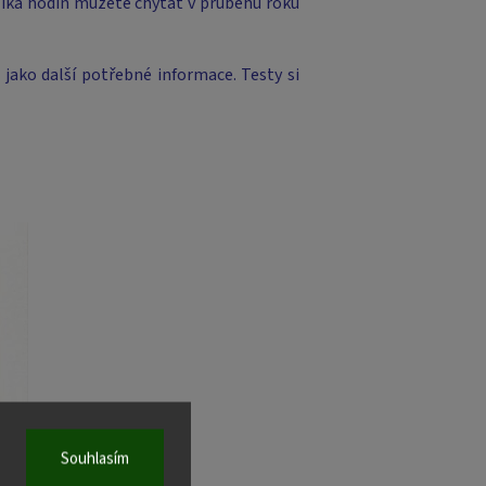
olika hodin můžete chytat v průběhu roku
jako další potřebné informace. Testy si
Souhlasím