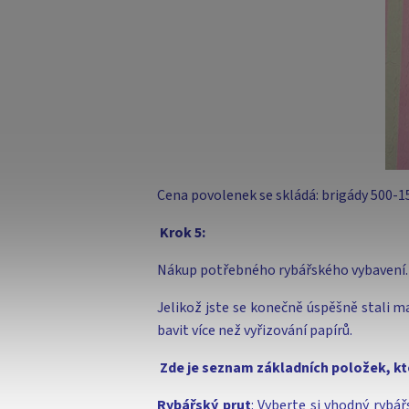
Cena povolenek se skládá: brigády 500-1
Krok 5:
Nákup potřebného rybářského vybavení.
Jelikož jste se konečně úspěšně stali ma
bavit více než vyřizování papírů.
Zde je seznam základních položek, kt
Rybářský prut
: Vyberte si vhodný rybář