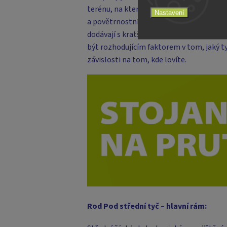
terénu, na kterém je modul umístěn, moh
Nastavení
a povětrnostních podmínek. Rybář je může
dodávají s kratšími nohami, které umožňu
být rozhodujícím faktorem v tom, jaký ty
závislosti na tom, kde lovíte.
Rod Pod střední tyč – hlavní rám: