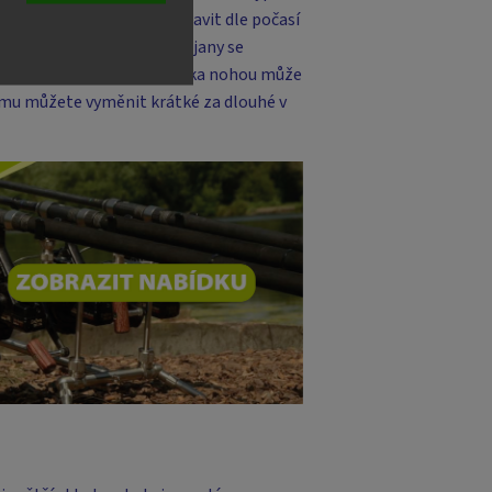
tojanu lze nohy také upravit dle počasí
dikaci záběru. Některé stojany se
tší transportní rozměr. Délka nohou může
tomu můžete vyměnit krátké za dlouhé v