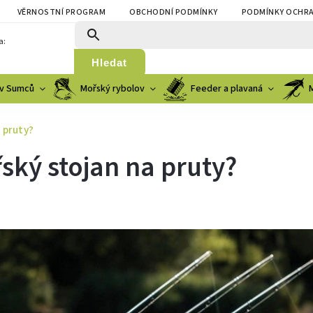
VĚRNOSTNÍ PROGRAM
OBCHODNÍ PODMÍNKY
PODMÍNKY OCHRA
a:
Hledat
v Sumců
Mořský rybolov
Feeder a plavaná
 pruty?
ský stojan na pruty?