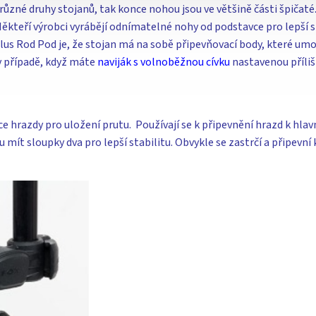
ůzné druhy stojanů, tak konce nohou jsou ve většině části špičaté. 
kteří výrobci vyrábějí odnímatelné nohy od podstavce pro lepší s
lus Rod Pod je, že stojan má na sobě připevňovací body, které umo
v případě, když máte
naviják s volnoběžnou cívku
nastavenou příliš
e hrazdy pro uložení prutu. Používají se k připevnění hrazd k hla
mít sloupky dva pro lepší stabilitu. Obvykle se zastrčí a připevní