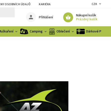
CZK
NY OSOBNÍCH ÚDAJŮ
KARIÉRA
Nákupní košík
Přihlášení
Prázdný košík
Muškaření
Camping
Oblečení
Dárkové Poukaz