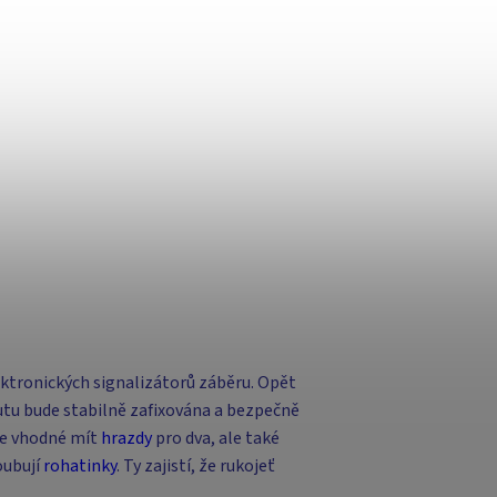
ektronických signalizátorů záběru. Opět
rutu bude stabilně zafixována a bezpečně
Je vhodné mít
hrazdy
pro dva, ale také
oubují
rohatinky
. Ty zajistí, že rukojeť