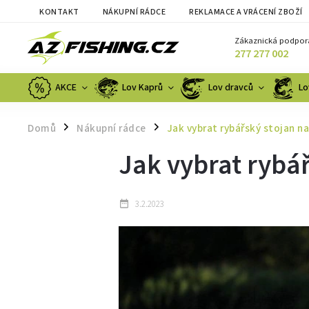
KONTAKT
NÁKUPNÍ RÁDCE
REKLAMACE A VRÁCENÍ ZBOŽÍ
Zákaznická podpor
277 277 002
AKCE
Lov Kaprů
Lov dravců
Lo
Domů
Nákupní rádce
Jak vybrat rybářský stojan na
/
/
Jak vybrat rybář
3.2.2023