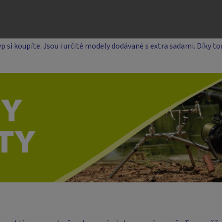
ou být prodlouženy nebo zkráceny. Kromě podepření a vyrovnání s
 nastavit, aby měly špičky prutu nahoru nebo dolů a zvýšil tak in
jí menší kompaktní balení. Jiné mají zase delší nohy a s tím i vě
p si koupíte. Jsou i určité modely dodávané s extra sadami. Díky 