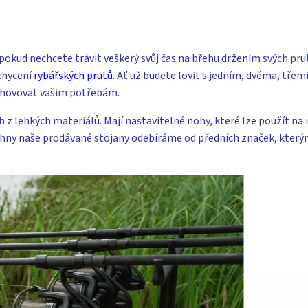
pokud nechcete trávit veškerý svůj čas na břehu držením svých prut
chycení
rybářských prutů
.
Ať už budete lovit s jedním, dvěma, třem
vyhovovat vašim potřebám.
 z lehkých materiálů. Mají nastavitelné nohy, které lze použít n
echny naše prodávané stojany odebíráme od předních značek, který