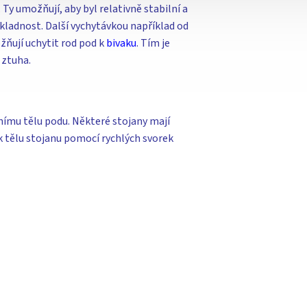
Ty umožňují, aby byl relativně stabilní a
kladnost. Další vychytávkou například od
žňují uchytit rod pod k
bivaku
. Tím je
 ztuha.
vnímu tělu podu. Některé stojany mají
 k tělu stojanu pomocí rychlých svorek