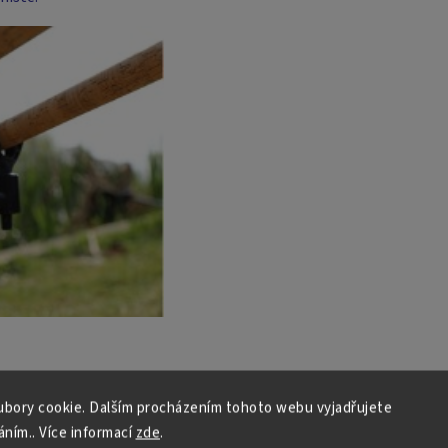
bory cookie. Dalším procházením tohoto webu vyjadřujete
áním.. Více informací
zde
.
ýškově nastavitelnými pomocí šroubů nebo rychloupínacích klipů.