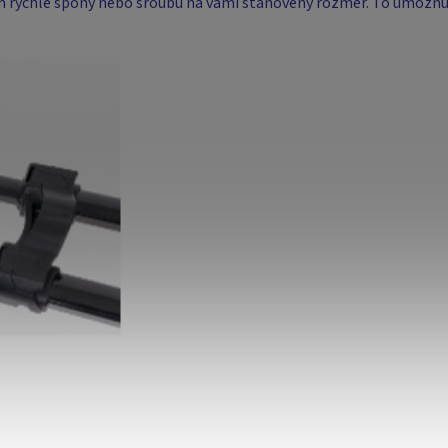
ním rychlé spony nebo šroubu na vámi stanovený rozměr. To umožňuj