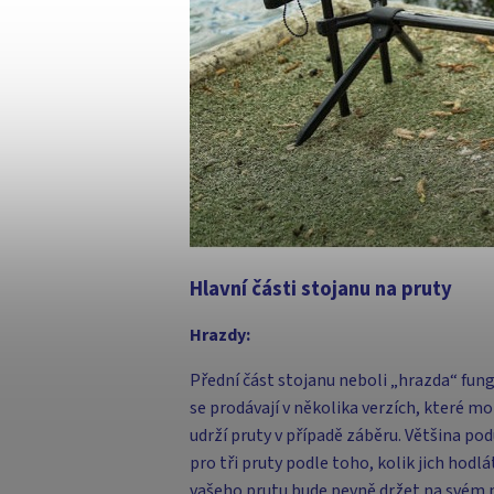
Hlavní části stojanu na pruty
Hrazdy:
Přední část stojanu neboli „hrazda“ fun
se prodávají v několika verzích, které m
udrží pruty v případě záběru. Většina po
pro tři pruty podle toho, kolik jich hodl
vašeho prutu bude pevně držet na svém 