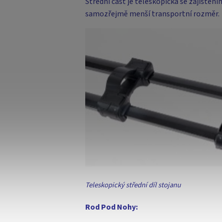
Střední část je teleskopická se zajiště
samozřejmě menší transportní rozměr.
Teleskopický střední díl stojanu
Rod Pod Nohy: