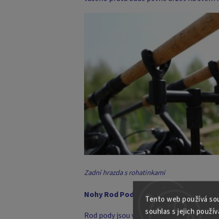
Zadní hrazda s rohatinkami
Nohy Rod Pod:
Tento web používá sou
souhlas s jejich použív
Rod pody jsou vybaveny čtyřmi nohami v