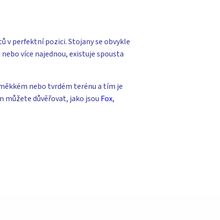
ů v perfektní pozici.
Stojany se obvykle
i nebo více
najednou, existuje spousta
a měkkém nebo tvrdém terénu a tím je
m můžete důvěřovat, jako jsou
Fox
,