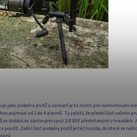
guje jako podpěra prutů a zároveň je to místo pro namontování el
ohou pojmout od 1 do 4 alarmů. Ty zajistí, že přední část vašeho p
dů se dodává se závitovými spoji 3/8 BSF předvrtanými v hrazdách. 
áte použít. Zadní část podpěry prutů je též hrazda, do které se našr
místě.