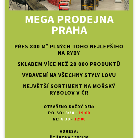
MEGA PRODEJNA
PRAHA
PŘES 800 M² PLNÝCH TOHO NEJLEPŠÍHO
NA RYBY
SKLADEM VÍCE NEŽ 20 000 PRODUKTŮ
VYBAVENÍ NA VŠECHNY STYLY LOVU
NEJVĚTŠÍ SORTIMENT NA MOŘSKÝ
RYBOLOV V ČR
OTEVŘENO KAŽDÝ DEN:
PO-SO:
8:30
-
19:00
NE:
8:30
-
12:00
ADRESA:
ŠTÚROVA 1284/20