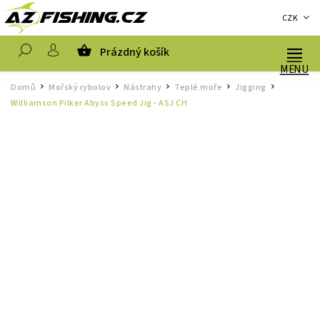
CZK
Prázdný košík
Hledat
Domů
Mořský rybolov
Nástrahy
Teplé moře
Jigging
/
/
/
/
/
Williamson Pilker Abyss Speed Jig - ASJ CH