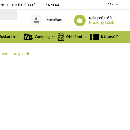
CZK
NY OSOBNÍCH ÚDAJŮ
KARIÉRA
Nákupní košík
Přihlášení
Prázdný košík
Muškaření
Camping
Oblečení
Dárkové Poukaz
90cm 100g 2-díl