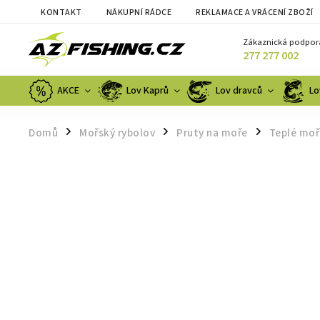
KONTAKT
NÁKUPNÍ RÁDCE
REKLAMACE A VRÁCENÍ ZBOŽÍ
Zákaznická podpor
277 277 002
AKCE
Lov Kaprů
Lov dravců
Lo
Domů
Mořský rybolov
Pruty na moře
Teplé moř
/
/
/