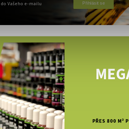
Přihlásit se
e do Vašeho e-mailu
MEG
PŘES 800 M² 