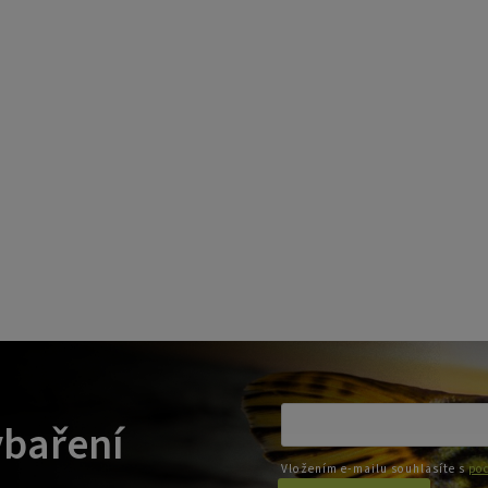
ybaření
Vložením e-mailu souhlasíte s
pod