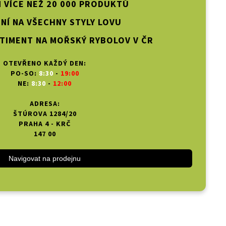
 VÍCE NEŽ 20 000 PRODUKTŮ
NÍ NA VŠECHNY STYLY LOVU
TIMENT NA MOŘSKÝ RYBOLOV V ČR
OTEVŘENO KAŽDÝ DEN:
PO-SO:
8:30
-
19:00
NE:
8:30
-
12:00
ADRESA:
ŠTÚROVA 1284/20
PRAHA 4 - KRČ
147 00
Navigovat na prodejnu