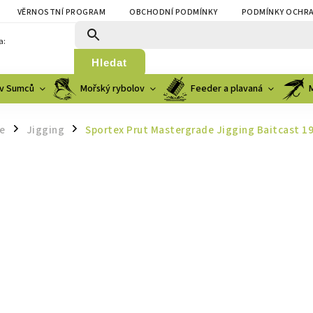
VĚRNOSTNÍ PROGRAM
OBCHODNÍ PODMÍNKY
PODMÍNKY OCHRA
a:
Hledat
v Sumců
Mořský rybolov
Feeder a plavaná
e
Jigging
Sportex Prut Mastergrade Jigging Baitcast 1
/
/