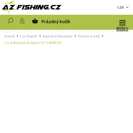
CZK
Prázdný košík
Hledat
Domů
Lov Kaprů
Kaprové Navijáky
Přední brzda
/
/
/
/
Tica Naviják Scepter GTY 6000 FD