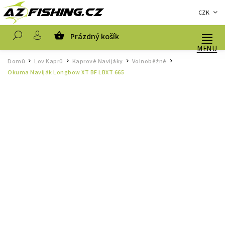
CZK
Prázdný košík
Hledat
Domů
Lov Kaprů
Kaprové Navijáky
Volnoběžné
/
/
/
/
Okuma Naviják Longbow XT BF LBXT 665