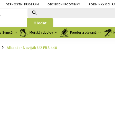
VĚRNOSTNÍ PROGRAM
OBCHODNÍ PODMÍNKY
PODMÍNKY OCHRA
a:
Hledat
v Sumců
Mořský rybolov
Feeder a plavaná
Albastar Naviják U2 FRS 440
/