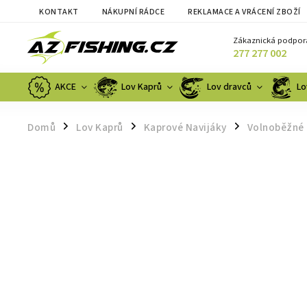
KONTAKT
NÁKUPNÍ RÁDCE
REKLAMACE A VRÁCENÍ ZBOŽÍ
Zákaznická podpor
277 277 002
AKCE
Lov Kaprů
Lov dravců
Lo
Domů
Lov Kaprů
Kaprové Navijáky
Volnoběžné
/
/
/