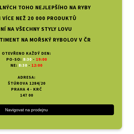
PLNÝCH TOHO NEJLEPŠÍHO NA RYBY
 VÍCE NEŽ 20 000 PRODUKTŮ
NÍ NA VŠECHNY STYLY LOVU
TIMENT NA MOŘSKÝ RYBOLOV V ČR
OTEVŘENO KAŽDÝ DEN:
PO-SO:
8:30
-
19:00
NE:
8:30
-
12:00
ADRESA:
ŠTÚROVA 1284/20
PRAHA 4 - KRČ
147 00
Navigovat na prodejnu