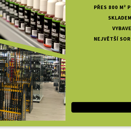
PŘES 800 M² 
SKLADEM
VYBAVE
NEJVĚTŠÍ SOR