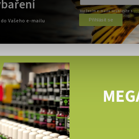
ybaření
Vložením e-mailu souhlasíte s
pod
Přihlásit se
e do Vašeho e-mailu
MEG