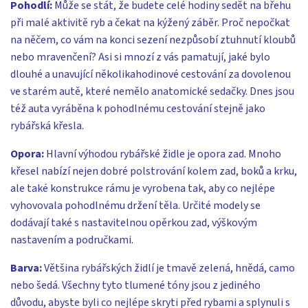
Pohodlí:
Může se stát, že budete celé hodiny sedět na břehu
při malé aktivitě ryb a čekat na kýžený záběr. Proč nepočkat
na něčem, co vám na konci sezení nezpůsobí ztuhnutí kloubů
nebo mravenčení? Asi si mnozí z vás pamatují, jaké bylo
dlouhé a unavující několikahodinové cestování za dovolenou
ve starém autě, které nemělo anatomické sedačky. Dnes jsou
též auta vyráběna k pohodlnému cestování stejně jako
rybářská křesla.
Opora:
Hlavní výhodou rybářské židle je opora zad. Mnoho
křesel nabízí nejen dobré polstrování kolem zad, boků a krku,
ale také konstrukce rámu je vyrobena tak, aby co nejlépe
vyhovovala pohodlnému držení těla. Určité modely se
dodávají také s nastavitelnou opěrkou zad, výškovým
nastavením a područkami.
Barva:
Většina rybářských židlí je tmavě zelená, hnědá, camo
nebo šedá. Všechny tyto tlumené tóny jsou z jediného
důvodu, abyste byli co nejlépe skryti před rybami a splynuli s