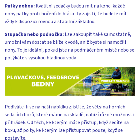
Patky nohou:
Kvalitní sedačky budou mít na konci každé
nohy patky proti boření do bláta. Ty zajistí, že budete mít
vždy k dispozici rovnou a stabilní základnu.
Stupačka nebo podnožka:
Lze zakoupit také samostatně,
umožní vám dostat se blíže k vodě, aniž byste si namočili
nohy. To je ideální, pokud jste na podmáčeném místě nebo se
potýkáte s vysokou hladinou vody.
Podíváte-li se na naši nabídku zjistíte, že většina horních
sedacích boxů, které máme na skladě, nabízí různé možnosti
přihrádek. Od těch, ke kterým máte přístup, když sedíte na
boxu, až po ty, ke kterým lze přistupovat pouze, když se
postavíte.