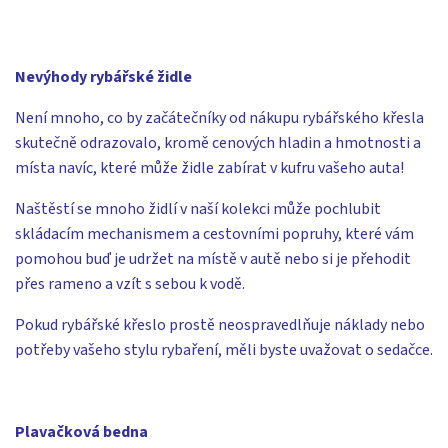
Nevýhody rybářské židle
Není mnoho, co by začátečníky od nákupu rybářského křesla
skutečně odrazovalo, kromě cenových hladin a hmotnosti a
místa navíc, které může židle zabírat v kufru vašeho auta!
Naštěstí se mnoho židlí v naší kolekci může pochlubit
skládacím mechanismem a cestovními popruhy, které vám
pomohou buď je udržet na místě v autě nebo si je přehodit
přes rameno a vzít s sebou k vodě.
Pokud rybářské křeslo prostě neospravedlňuje náklady nebo
potřeby vašeho stylu rybaření, měli byste uvažovat o sedačce.
Plavačková bedna