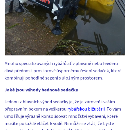
Mnoho specializovaných rybářů ať v plavané nebo feederu
dává přednost prostorově úspornému řešení sedaček, které
kombinují pohodlné sezení s úložným prostorem.
Jaké jsou výhody bednové sedačky
Jednou z hlavních výhod sedačky je, že je zároveň i vaším
přepravním boxem na veškerou
rybářskou bižutérii
. To vám
umožňuje výrazně konsolidovat množství vybavení, které
musíte pokaždé vláčet k vodě. Nemůže se ztát, že byste