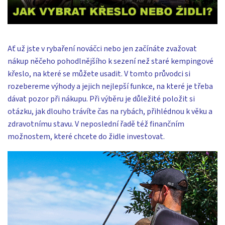
Ať už jste v rybaření nováčci nebo jen začínáte zvažovat
nákup něčeho pohodlnějšího k sezení než staré kempingové
křeslo, na které se můžete usadit. V tomto průvodci si
rozebereme výhody a jejich nejlepší funkce, na které je třeba
dávat pozor při nákupu. Při výběru je důležité položit si
otázku, jak dlouho trávíte čas na rybách, přihlédnou k věku a
zdravotnímu stavu. V neposlední řadě též finančním
možnostem, které chcete do židle investovat.