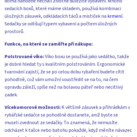
doma náhodně nechali životně důležité vybavení. Mnoho
sedacích boxů, které máme skladem, používá kombinaci
úložných zásuvek, odkládacích táců a mističek na
krmení
.
Sedačky se odlišují typem vybavení a počtem úložných
prostorů.
Funkce, na které se zaměřte při nákupu:
Polstrované víko:
Víko boxu se používá jako sedátko, takže
je dobré hledat ty s kvalitním polstrováním. Ergonomické
tvarování zajistí, že se po celou dobu rybaření budete cítit
pohodlně, což vám umožní soustředit se na to, na čem
opravdu záleží, spíše než na bolavou páteř nebo necitlivý
zadek.
Vícekomorové možnosti:
K většině zásuvek a přihrádkám v
rybářské sedačce se pohodlně dostanete, aniž byste se
museli zvednout ze sedačky. To znamená, že nemusíte
odcházet k tašce nebo batohu pokaždé, když měníte návazec