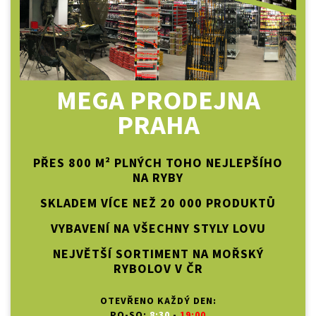
MEGA PRODEJNA
PRAHA
PŘES 800 M² PLNÝCH TOHO NEJLEPŠÍHO
NA RYBY
SKLADEM VÍCE NEŽ 20 000 PRODUKTŮ
VYBAVENÍ NA VŠECHNY STYLY LOVU
NEJVĚTŠÍ SORTIMENT NA MOŘSKÝ
RYBOLOV V ČR
OTEVŘENO KAŽDÝ DEN:
PO-SO:
8:30
-
19:00