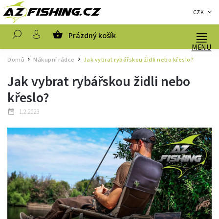
CZK
Prázdný košík
Hledat
Domů
Nákupní rádce
Jak vybrat rybářskou židli nebo křeslo?
/
/
Jak vybrat rybářskou židli nebo
křeslo?
1.2.2023