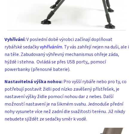
Vyhřívání:
V poslední době výrobci začínají doplňovat
rybářské sedačky
vyhříváním
. Ty vás zahřejí nejen na duši, ale i
na těle. Zabudovaný výhřevný mechanismus ohřeje záda,
hýždě i stehna. Ovládá se přes USB porty,, pomocí
powerbanky (přenosné baterie).
Nastavitelná výška nohou:
Pro vyšší rybáře nebo pro ty, co
potřebují postavit židli pod nízko zavěšený přístřešek, je
nastavení výšky židle pomocí nohou dar z nebes. Další
možností nastavení je na šikmém svahu. Jednoduše přední
nohy vysunete více než zadní dle svažitosti terénu. Již nikdy
nebudete sjíždět ze sedačky směr k vodě.