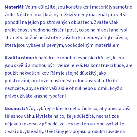
Materiál:
Velmi důležité jsou konstrukční materiály samotné
židle. Některé mají krásný měkký vlněný materiál pro větší
pohodlí na jejich polstrovaných oblastech. Zvažte však
praktičnost snadného čištění poté, co se na ní dostane rybí
sliz nebo běžné nečistoty z vašeho krmení. Vybírejte křesla,
která jsou vybavená pevným, voděodolným materiálem.
Kvalita rámu:
V nabídce je mnoho levnějších křesel, která
jsou skvělá a mohou být i velice lehká. Na konstrukci bude, ale
použit nekvalitní kov. Rám je stejně důležitý jako
polstrování, protože musí unést celou vaši váhu. Určitě
nechcete, aby se rám vaší židle ohnul nebo ulomil, když si
právě užíváte krásné rybaření.
Nosnost:
Vždy vybírejte křeslo nebo židličku, aby unesla vaši
tělesnou váhu. Myslete na to, že je důležité, nechat zde
nějakou rezervu v případě, že se v některou dobu vychýlíte
z vaší obvyklé váhy. U většiny je v popisu produktu uvedena