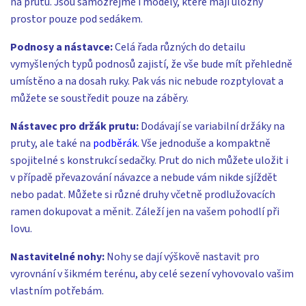
na prutu. Jsou samozřejmě i modely, které mají úložný
prostor pouze pod sedákem.
Podnosy a nástavce:
Celá řada různých do detailu
vymyšlených typů podnosů zajistí, že vše bude mít přehledně
umístěno a na dosah ruky. Pak vás nic nebude rozptylovat a
můžete se soustředit pouze na záběry.
Nástavec pro držák prutu:
Dodávají se variabilní držáky na
pruty, ale také na
podběrák
. Vše jednoduše a kompaktně
spojitelné s konstrukcí sedačky. Prut do nich můžete uložit i
v případě převazování návazce a nebude vám nikde sjíždět
nebo padat. Můžete si různé druhy včetně prodlužovacích
ramen dokupovat a měnit. Záleží jen na vašem pohodlí při
lovu.
Nastavitelné nohy:
Nohy se dají výškově nastavit pro
vyrovnání v šikmém terénu, aby celé sezení vyhovovalo vašim
vlastním potřebám.