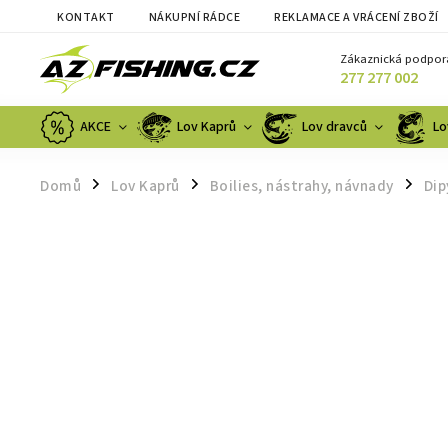
KONTAKT
NÁKUPNÍ RÁDCE
REKLAMACE A VRÁCENÍ ZBOŽÍ
Zákaznická podpor
277 277 002
AKCE
Lov Kaprů
Lov dravců
Lo
Domů
Lov Kaprů
Boilies, nástrahy, návnady
Dip
/
/
/