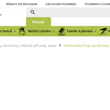
VĚRNOSTNÍ PROGRAM
OBCHODNÍ PODMÍNKY
PODMÍNKY OCHRA
a:
Hledat
v Sumců
Mořský rybolov
Feeder a plavaná
y, boostery, tekuté přísady, oleje
Haldorádó Pop-Up Ronnie 
/