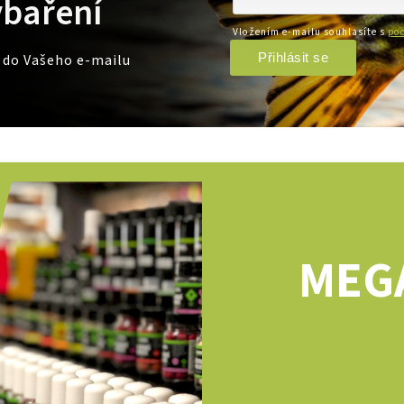
ybaření
Vložením e-mailu souhlasíte s
pod
Přihlásit se
e do Vašeho e-mailu
MEG